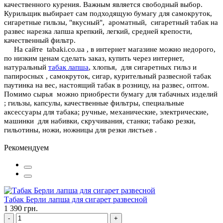
качественного курения. Важным является свободный выбор.
Курильщик выбирает сам подходящую бумагу для самокруток,
сигаретные гильзы, "вкусный", ароматный, сигаретный табак на
развес нарезка лапша крепкий, легкий, средней крепости,
качественный фильтр.
На сайте tabaki.co.ua , в интернет магазине можно недорого,
по низким ценам сделать заказ, купить через интернет,
натуральный
табак лапша
, хлопья, для сигаретных гильз и
папиросных , самокруток, сигар, курительный развесной табак
паутинка на вес, настоящий табак в розницу, на развес, оптом.
Помимо сырья можно приобрести бумагу для табачных изделий
; гильзы, капсулы, качественные фильтры, специальные
аксессуары для табака; ручные, механические, электрические,
машинки для набивки, скручивания, станки; табако резки,
гильотины, ножи, ножницы для резки листьев .
Рекомендуем
Табак Берли лапша для сигарет развесной
1 390 грн.
-
+