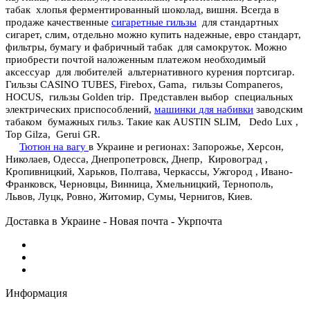
табак хлопья ферментированный шоколад, вишня. Всегда в
продаже качественные
сигаретные гильзы
для стандартных
сигарет, слим, отдельно можно купить надежные, евро стандарт,
фильтры, бумагу и фабричный табак для самокруток. Можно
приобрести почтой
наложенным платежом
необходимый
аксессуар для любителей альтернативного курения портсигар.
Гильзы CASINO TUBES, Firebox, Gama, гильзы Companeros,
HOCUS, гильзы Golden trip. Представлен выбор специальных
электрических приспособлений,
машинки для набивки
заводским
табаком бумажных гильз. Такие как AUSTIN SLIM, Dedo Lux ,
Top Gilza, Gerui GR.
Тютюн на вагу
в Украине и регионах: Запорожье, Херсон,
Николаев, Одесса, Днепропетровск, Днепр, Кировоград ,
Кропивницкий, Харьков, Полтава, Черкассы, Ужгород , Ивано-
Франковск, Черновцы, Винница, Хмельницкий, Тернополь,
Львов, Луцк, Ровно, Житомир, Сумы, Чернигов, Киев.
Доставка в Украине - Новая почта - Укрпочта
Информация