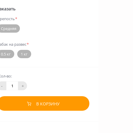
аказать
репость
*
Средняя
абак на развес
*
0.5 кг
1 кг
Кол-во:
-
+
В КОРЗИНУ