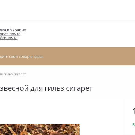
вка в Украине

овая почта

 Укрпочта
я гильз сигарет
весной для гильз сигарет
В