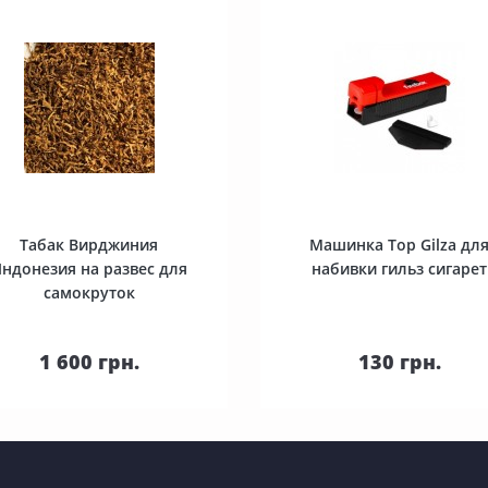
Табак Вирджиния
Машинка Top Gilza дл
ндонезия на развес для
набивки гильз сигарет
самокруток
В корзину
В корзину
1 600 грн.
130 грн.