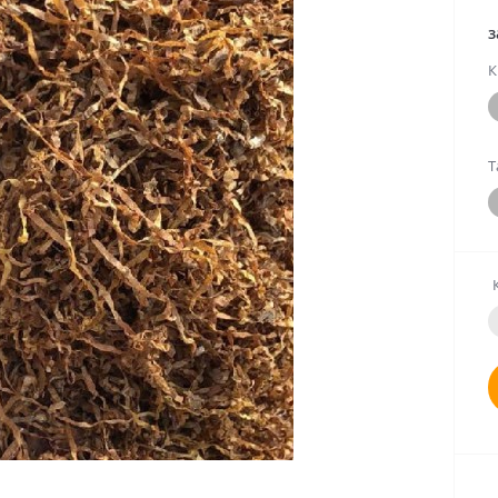
з
К
Т