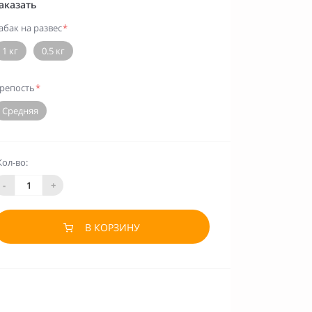
аказать
абак на развес
*
1 кг
0.5 кг
репость
*
Средняя
Кол-во:
-
+
В КОРЗИНУ