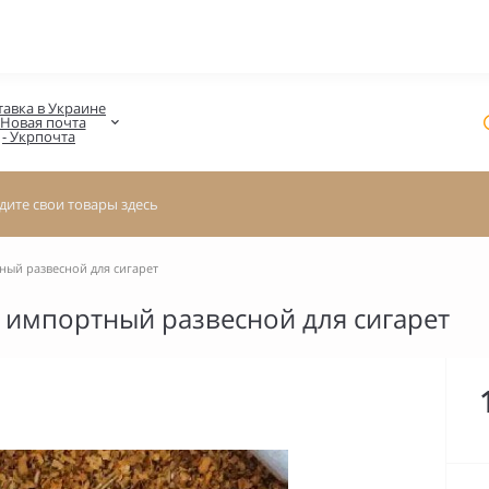
авка в Украине

 Новая почта

- Укрпочта
ый развесной для сигарет
 импортный развесной для сигарет