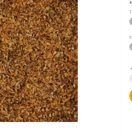
з
Т
К